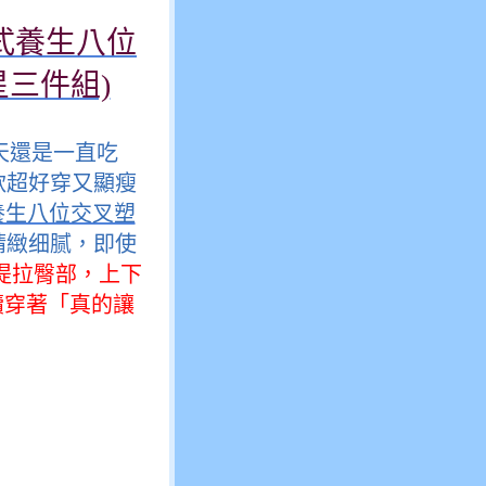
日式養生八位
三件組)
天還是一直吃
一款超好穿又顯瘦
式養生八位交叉塑
精緻细腻，即使
提拉臀部，上下
續穿著「真的讓