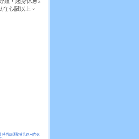
分鐘，起身休息3
以在心臟以上。
村 時尚風運動哺乳兩用內衣
藍）