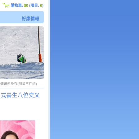
購物車:
$0
(項目:
0
)
好康情報
胸體雕連身衣(明星三件組)
★日式養生八位交叉