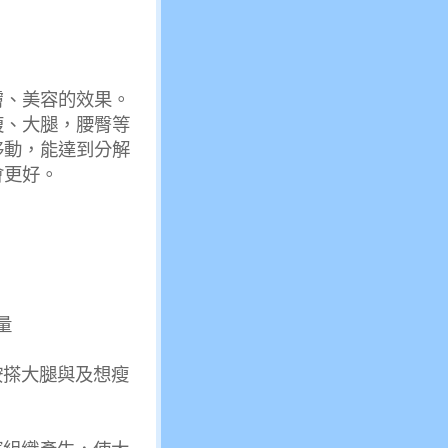
膚、美容的效果。
腹、大腿，腰臀等
移動，能達到分解
會更好。
量
按搽大腿與及想瘦