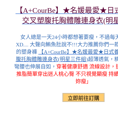
【A+CourBe】★名媛最愛★
交叉塑腹托胸體雕連身衣(明星
女人總是一天24小時都想著要瘦，不過每
XD.... 大聲向鮪魚肚說不!!!大力推薦你們
的塑身褲
【A+CourBe】★名媛最愛★日
腹托胸體雕連身衣(明星三件組)
超薄透氣，
彎腰也伸展自如，
穿著健康舒適 流線設計，
推脂簡單穿出迷人桃心臀 不只視覺顯瘦 持
妳瘦」