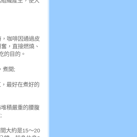
窩組織產生，使大
時，咖啡因通過皮
興奮，直接燃燒、
吃的目的。
，煮開;
缸，最好在煮好的
肪堆積嚴重的腰腹
;
大約是15～20