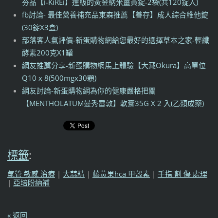
夯品【i-KiREi】進級的黃金納米薑黃錠-2袋(共120錠入)
fb討論- 最佳營養補充品東森推薦【善存】成人綜合維他錠
(30錠X3盒)
部落客人氣評價-新蛋購物網給您最好的選擇草本之家-輕纖
酵素200克X1罐
網友推薦分享-新蛋購物網馬上體驗【大藏Okura】高單位
Q10 x 8(500mgx30顆)
網友討論-新蛋購物網為你的健康嚴格把關
【MENTHOLATUM曼秀雷敦】軟膏35G X 2 入(乙類成藥)
標籤
:
氣管 敏感 治療
|
大蒜精
|
藤黃果hca 甲殼素
|
手指 割 傷 處理
|
亞培盼納補
« 返回