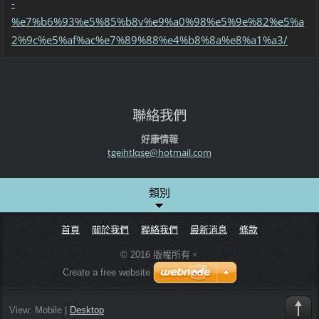
-
%e7%b6%93%e5%85%b8v%e9%a0%98%e5%9e%82%e5%a
2%9c%e5%af%ac%e7%89%88%e4%b8%8a%e8%a1%a3/
聯絡我們
好康情報
tgeihtlq
se@hotma
il.com
類別
首頁
關於我們
聯絡我們
最新消息
條款
© 2016 版權所有。
Create a free website
View:
Mobile
|
Desktop