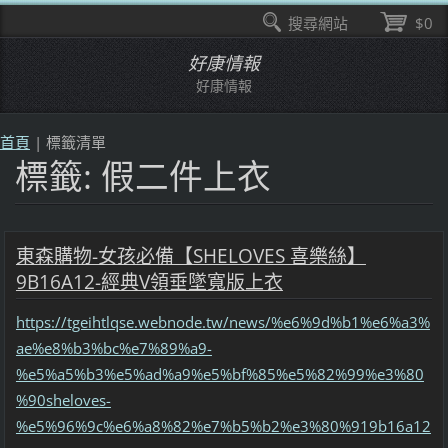
搜尋網站
$0
好康情報
好康情報
首頁
|
標籤清單
標籤: 假二件上衣
東森購物-女孩必備【SHELOVES 喜樂絲】
9B16A12-經典V領垂墜寬版上衣
https://tgeihtlqse.webnode.tw/news/%e6%9d%b1%e6%a3%
ae%e8%b3%bc%e7%89%a9-
%e5%a5%b3%e5%ad%a9%e5%bf%85%e5%82%99%e3%80
%90sheloves-
%e5%96%9c%e6%a8%82%e7%b5%b2%e3%80%919b16a12