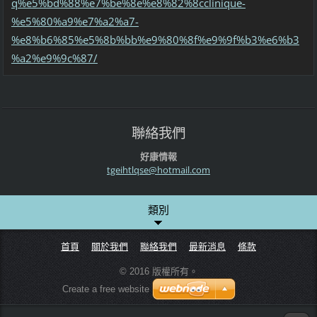
q%e5%bd%88%e7%be%8e%e8%82%8cclinique-
%e5%80%a9%e7%a2%a7-
%e8%b6%85%e5%8b%bb%e9%80%8f%e9%9f%b3%e6%b3
%a2%e9%9c%87/
聯絡我們
好康情報
tgeihtlq
se@hotma
il.com
類別
首頁
關於我們
聯絡我們
最新消息
條款
© 2016 版權所有。
Create a free website