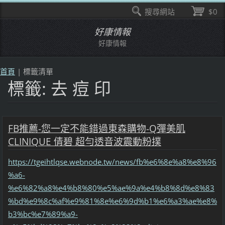
搜尋網站
$0
好康情報
好康情報
首頁
|
標籤清單
標籤: 去 痘 印
FB推薦-您一定不能錯過東森購物-Q彈美肌
CLINIQUE 倩碧 超勻透音波震動粉撲
https://tgeihtlqse.webnode.tw/news/fb%e6%8e%a8%e8%96
%a6-
%e6%82%a8%e4%b8%80%e5%ae%9a%e4%b8%8d%e8%83
%bd%e9%8c%af%e9%81%8e%e6%9d%b1%e6%a3%ae%e8%
b3%bc%e7%89%a9-