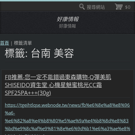
搜尋網站
$0
好康情報
好康情報
首頁
|
標籤清單
標籤: 台南 美容
FB推薦-您一定不能錯過東森購物-Q彈美肌
SHISEIDO資生堂 心機星魅蜜桃光CC霜
SPF25PA+++(30g)
https://tgeihtlqse.webnode.tw/news/fb%e6%8e%a8%e8%96
%a6-
%e6%82%a8%e4%b8%80%e5%ae%9a%e4%b8%8d%e8%83
%bd%e9%8c%af%e9%81%8e%e6%9d%b1%e6%a3%ae%e8%