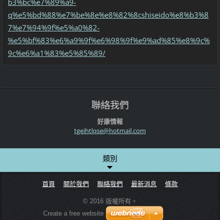
b3%bc%e7%89%a9-
q%e5%bd%88%e7%be%8e%e8%82%8cshiseido%e8%b3%8
7%e7%94%9f%e5%a0%82-
%e5%bf%83%e6%a9%9f%e6%98%9f%e9%ad%85%e8%9c%
9c%e6%a1%83%e5%85%89/
聯絡我們
好康情報
tgeihtlq
se@hotma
il.com
類別
首頁
關於我們
聯絡我們
最新消息
條款
© 2016 版權所有。
Create a free website