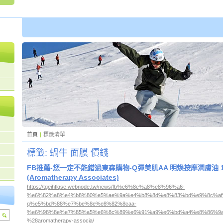
首頁
|
標籤清單
標籤: 蝸牛 面膜 價錢
FB推薦-您一定不能錯過東森購物-Q彈美肌AA 明煥按摩潤膚油 1
(Aromatherapy Associates)
https://tgeihtlqse.webnode.tw/news/fb%e6%8e%a8%e8%96%a6-
%e6%82%a8%e4%b8%80%e5%ae%9a%e4%b8%8d%e8%83%bd%e9%8c%af
q%e5%bd%88%e7%be%8e%e8%82%8caa-
%e6%98%8e%e7%85%a5%e6%8c%89%e6%91%a9%e6%bd%a4%e8%86%9a%
%28aromatherapy-associa/