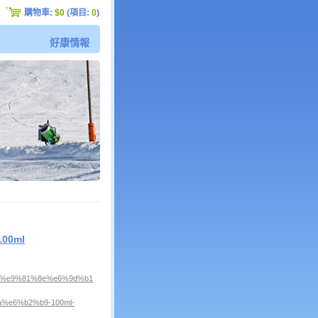
購物車:
$0
(項目:
0
)
好康情報
00ml
%e9%81%8e%e6%9d%b1%e6%a3%ae%e8%b3%bc%e7%89%a9-
e6%b2%b9-100ml-