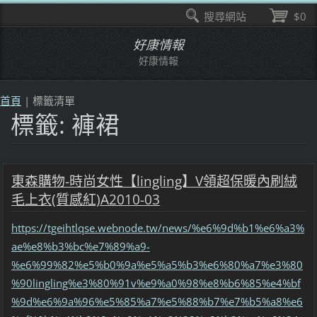
搜尋網站
$0
好康情報
好康情報
首頁
|
標籤清單
標籤: 褲裙
東森購物-時尚女性【lingling】V領超保暖內刷絨
毛上衣(質感紅)A2010-03
https://tgeihtlqse.webnode.tw/news/%e6%9d%b1%e6%a3%
ae%e8%b3%bc%e7%89%a9-
%e6%99%82%e5%b0%9a%e5%a5%b3%e6%80%a7%e3%80
%90lingling%e3%80%91v%e9%a0%98%e8%b6%85%e4%bf
%9d%e6%9a%96%e5%85%a7%e5%88%b7%e7%b5%a8%e6