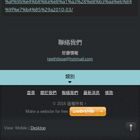
%af%9b%e4%b8%8a%e8%a1%a3%28%e8%b3%aa%e6%84
%9f%e7%b4%85%29a2010-03/
聯絡我們
好康情報
tgeihtlq
se@hotma
il.com
類別
首頁
關於我們
聯絡我們
最新消息
條款
© 2016 版權所有。
Make a website for free
View:
Mobile
|
Desktop