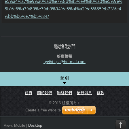
e5%a4%a7%e9%a0%ad%e7%8d%85%e9%80%a0%e5%9e%
8b%e6%a3%89%e7%b9%94%e5%af%a2%e5%85%b73%e4
%bb%b6%e7%b5%84/
聯絡我們
好康情報
tgeihtlq
se@hotma
il.com
類別
首頁
關於我們
聯絡我們
最新消息
條款
© 2016 版權所有。
Create a free website
View:
Mobile
|
Desktop