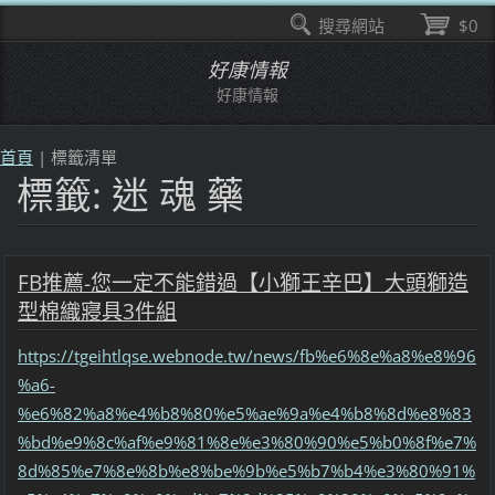
搜尋網站
$0
好康情報
好康情報
首頁
|
標籤清單
標籤: 迷 魂 藥
FB推薦-您一定不能錯過【小獅王辛巴】大頭獅造
型棉織寢具3件組
https://tgeihtlqse.webnode.tw/news/fb%e6%8e%a8%e8%96
%a6-
%e6%82%a8%e4%b8%80%e5%ae%9a%e4%b8%8d%e8%83
%bd%e9%8c%af%e9%81%8e%e3%80%90%e5%b0%8f%e7%
8d%85%e7%8e%8b%e8%be%9b%e5%b7%b4%e3%80%91%